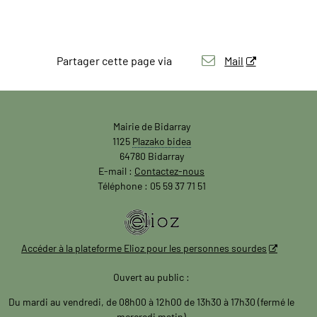
Partager cette page via
Mail
Mairie de Bidarray
1125
Plazako bidea
64780 Bidarray
E-mail :
Contactez-nous
Téléphone : 05 59 37 71 51
Accéder à la plateforme Elioz pour les personnes sourdes
Ouvert au public :
Du mardi au vendredi, de 08h00 à 12h00 de 13h30 à 17h30 (fermé le
mercredi matin)