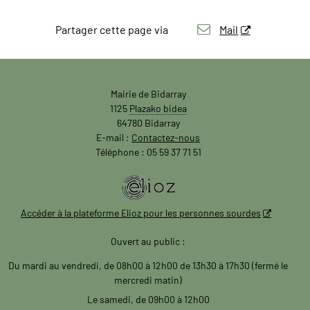
Partager cette page via
Mail
Mairie de Bidarray
1125
Plazako bidea
64780 Bidarray
E-mail :
Contactez-nous
Téléphone : 05 59 37 71 51
Accéder à la plateforme Elioz pour les personnes sourdes
Ouvert au public :
Du mardi au vendredi, de 08h00 à 12h00 de 13h30 à 17h30 (fermé le
mercredi matin)
Le samedi, de 09h00 à 12h00