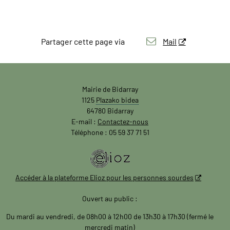
Partager cette page via
Mail
Mairie de Bidarray
1125
Plazako bidea
64780 Bidarray
E-mail :
Contactez-nous
Téléphone : 05 59 37 71 51
Accéder à la plateforme Elioz pour les personnes sourdes
Ouvert au public :
Du mardi au vendredi, de 08h00 à 12h00 de 13h30 à 17h30 (fermé le
mercredi matin)