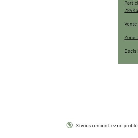
Partic
284Ko
Vente 
Zone d
Décisi

Si vous rencontrez un problèm