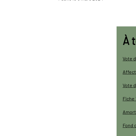
À 
Vote 
Affect
Vote d
Fiche 
Amort
Fond 