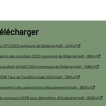
télécharger
du CFU 2023 commune de Bidarray (pdf - 241Ko)
ation des résultats 2023 commune de Bidarray (pdf - 95Ko)
u budget primitif 2024 commune de Bidarray (pdf - 146Ko)
1259 Taux de fiscalité locale 2024 (pdf - 281Ko)
issement des subventions d’équipements (pdf - 382Ko)
de concours CAPB pour démolition d’Onddoene (pdf - 600Ko)