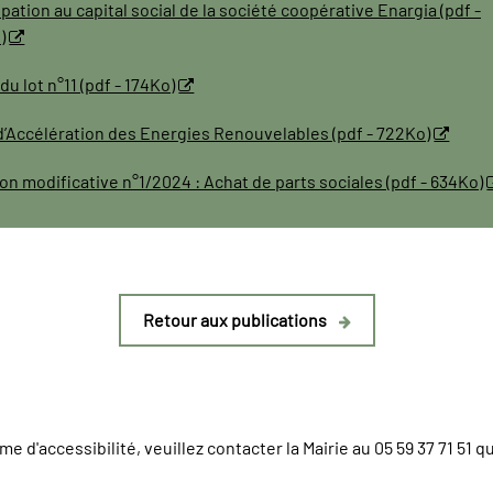
ipation au capital social de la société coopérative Enargia (pdf -
)
du lot n°11 (pdf - 174Ko)
’Accélération des Energies Renouvelables (pdf - 722Ko)
on modificative n°1/2024 : Achat de parts sociales (pdf - 634Ko)
Retour aux publications
e d'accessibilité, veuillez contacter la Mairie au 05 59 37 71 51 