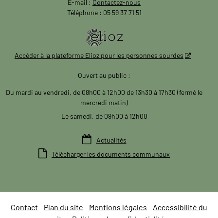
E-mail :
Contactez-nous
Téléphone : 05 59 37 71 51
Accéder à la plateforme Elioz pour les personnes sourdes
Ouvert au public :
Du mardi au vendredi, de 08h00 à 12h00 de 13h30 à 17h30 (fermé le
mercredi matin)
Le samedi, de 09h00 à 12h00

Actualités

Télécharger les documents communaux
Contact
Plan du site
Mentions légales
Accessibilité du