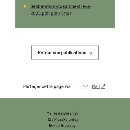
deliberation-quadrimestre-3-
2025.pdf (pdf - 5Mo)
Retour aux publications
Partager cette page via
Mail
Mairie de Bidarray
1125
Plazako bidea
64780 Bidarray