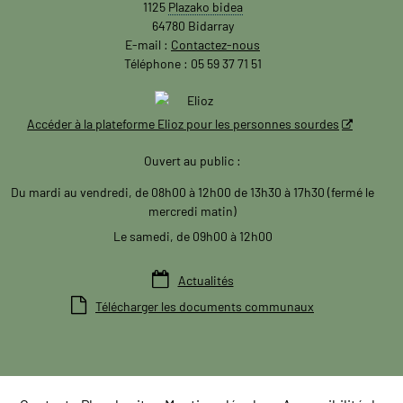
1125
Plazako bidea
64780 Bidarray
E-mail :
Contactez-nous
Téléphone : 05 59 37 71 51
Accéder à la plateforme Elioz pour les personnes sourdes
Ouvert au public :
Du mardi au vendredi, de 08h00 à 12h00 de 13h30 à 17h30 (fermé le
mercredi matin)
Le samedi, de 09h00 à 12h00

Actualités

Télécharger les documents communaux